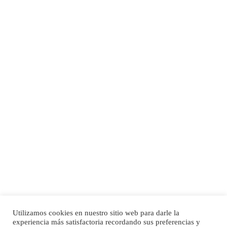
Inicio
Quiénes somos
Servicios
Herramientas
Blog
Contacto
Información Legal
Aviso legal
Política de privacidad
Política de cookies
Utilizamos cookies en nuestro sitio web para darle la
experiencia más satisfactoria recordando sus preferencias y